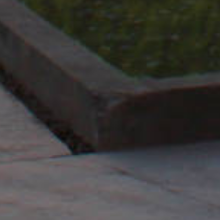
Río Negro
Ruta 22, km 1212, Cipolletti
Teléfono:
(0299) 4777987
Email:
recepcion@
orotrucks
.com
La Pampa
Avda. Circunvalación Santiago Marzo 2310 y Cavero,
Santa Rosa
Teléfono:
(02954) 245450
Email:
recepcionlapampa@orotrucks.com
Seguinos en